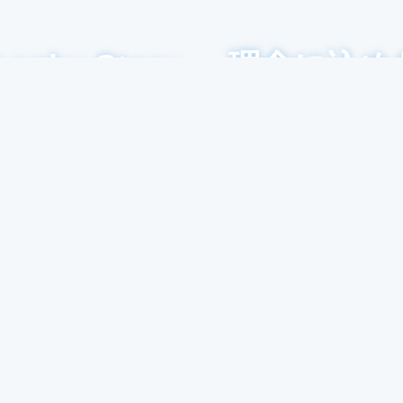
sophy Story
― 理念に込め
ンドリーサービスは「現場で起きていること」に向き
造現場には、品質や歩留まり、環境、そして人材育成な
術とは関係のないようで実は深くつながる課題が存在
私たちは、それらの一つひとつに誠実に取り組み、
“成果を生む現場”へと導くことを使命としてきました。
会社概要・沿革・アクセス
Company Profile &
れからも、世界の技術と日本の現場をつなぐ架け橋とし
鋳造業界の悩みを解決します
お問い合わせ
Access
鋳造の未来を共に創り続けます。
お知らせ