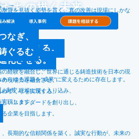
― 私たちの描く未来
ン
通じて、
の本質を見抜く姿勢を貫く。真の改善は現場にしかな
 ― 私たちの使命
悩み解決
導入事例
課題を相談する
ます。
。
つなぎ、
成果に変える。
鋳ぐるむ
ます。
進化させる。
」を通じ、
下、技術継承の難しさ。
場の経験を融合し、世界に通じる鋳造技術を日本の現
あらゆる課題を“成果”に変えるために存在します。
本の現場力を融合させ、
します。
まらず、現場に深く入り込み、
ものづくりを実現する。
を実現します。
新しいスタンダードを創り出し、
ける企業を目指します。
く、長期的な信頼関係を築く。誠実な行動が、未来の