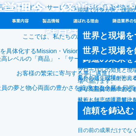
Vision 
経営理念・経営ビジョ
日本ファンドリーサービスは、現場の課題解決を
現場で汗をかき、課題
Mission
事業内容
製品情報
選ばれる理由
鋳造業界の
いと私たちは信じてい
ものづくり産業の未来を支える企業であり続けます
経営理念
世界と現場を
ここでは、私たちの経営理念と、
鋳造課題を、
世界と現場を
を具体化するMission・Vision・Valueをご紹介し
鋳造の未来を
最高レベルの「商品」・「サービス」・「情報提供
品質不良、歩留まり低
グローバルの知見と現
お客様の繁栄に寄与する事に邁進し、
私たちは、現場が抱える
海外の最先端技術と日
場へ届けます。
社員の夢と物心両面の豊かさを追求する企業を目指
単なる製品供給にとど
より高品質で効率的な
技術と知恵で課題解決
私たちは、鋳造産業に
信頼を鋳込む
世界とともに進化し続
目の前の成果だけでな