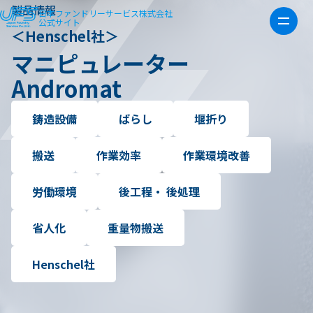
製品情報
日本ファンドリーサービス株式会社
公式サイト
＜Henschel社＞
マニピュレーター
Andromat
鋳造設備
ばらし
堰折り
搬送
作業効率
作業環境改善
労働環境
後工程・ 後処理
省人化
重量物搬送
Henschel社