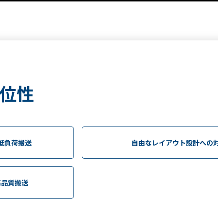
位性
低負荷搬送
自由なレイアウト設計への
高品質搬送