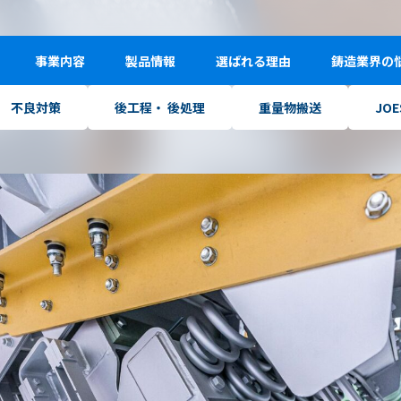
振動コンベア FSM
事業内容
製品情報
選ばれる理由
鋳造業界の
不良対策
後工程・ 後処理
重量物搬送
JO