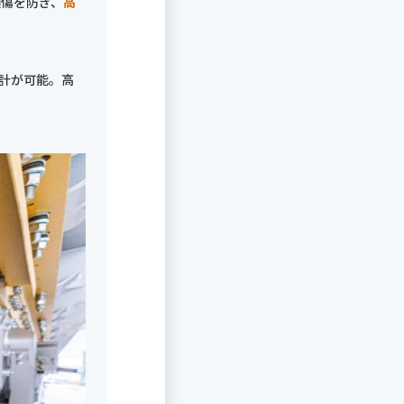
損傷を防ぎ、
高
計が可能。高