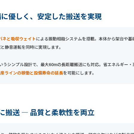
設備に優しく、安定した搬送を実現
バネと吸収ウェイト
による振動相殺システムを搭載。本体から架台や基
減と静音運転を同時に実現します。
いうシンプル設計で、最大60mの長距離搬送にも対応。省エネルギー・
生産ラインの稼働と設備寿命の延長
を可能にします。
に搬送 ― 品質と柔軟性を両立