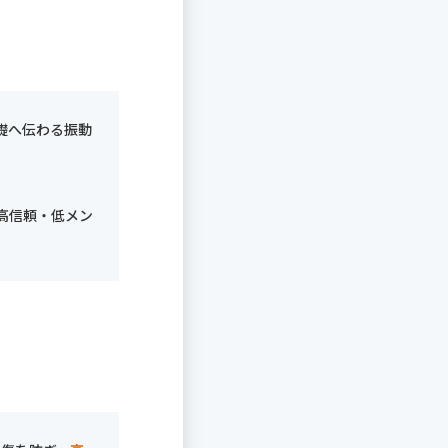
礎へ伝わる振動
高信頼・低メン