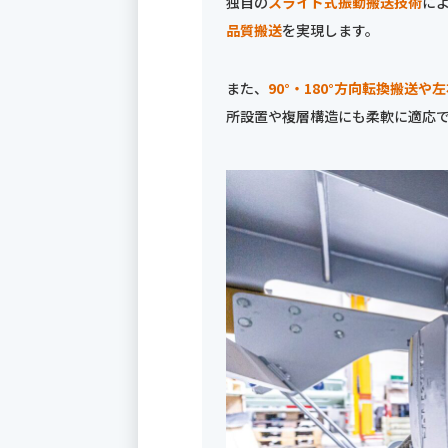
独自の
スライド式振動搬送技術
に
品質搬送
を実現します。
また、
90°・180°方向転換搬送や
所設置や複層構造にも柔軟に適応