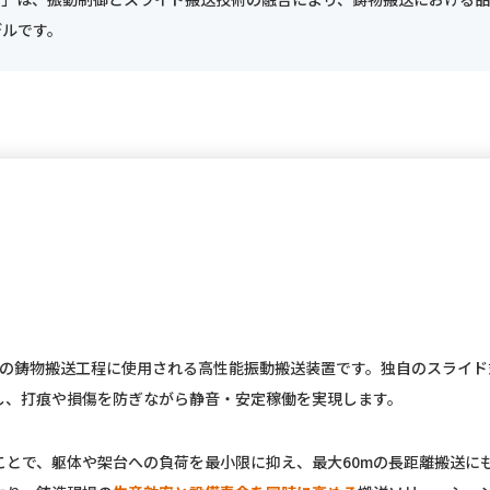
デルです。
解枠後の鋳物搬送工程に使用される高性能振動搬送装置です。独自のスライ
し、打痕や損傷を防ぎながら静音・安定稼働を実現します。
ことで、躯体や架台への負荷を最小限に抑え、最大60mの長距離搬送に