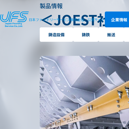
製品情報
＜JOEST社＞
企業情報
日本ファンドリーサービス株式会社
公式サイト
鋳造設備
鋳鉄
搬送