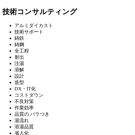
技術コンサルティング
アルミダイカスト
技術サポート
鋳鉄
鋳鋼
全工程
射出
注湯
溶解
設計
造型
DX・IT化
コストダウン
不良対策
作業効率
品質の バラつき
湯流れ
溶湯品質
省人化