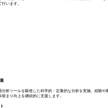
て行います。
提案
湯分析ツールを駆使した
科学的・定量的な分析
を実施。経験や
歩留まり向上
を継続的に支援します。
ート